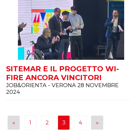
SITEMAR E IL PROGETTO WI-
FIRE ANCORA VINCITORI
JOB&ORIENTA - VERONA 28 NOVEMBRE
2024
«
1
2
3
4
»