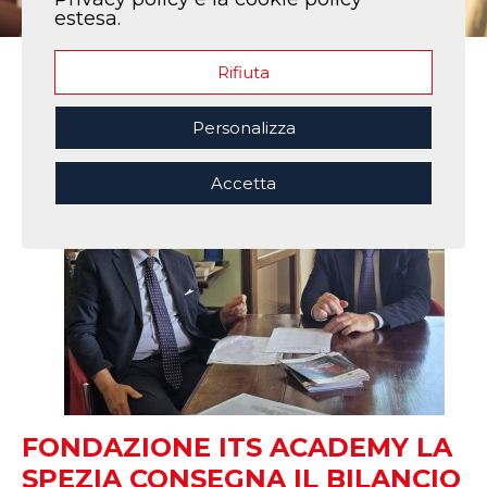
estesa.
Rifiuta
Home
|
Notizie
Personalizza
Accetta
FONDAZIONE ITS ACADEMY LA
SPEZIA CONSEGNA IL BILANCIO