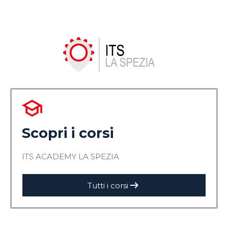
Scopri i corsi
ITS ACADEMY LA SPEZIA
arrow_right_alt
Tutti i corsi