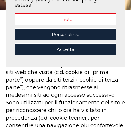
estesa.
Rifiuta
Home
|
Cookie policy
Cosa sono i cookie
Personalizza
Questo sito fa uso di cookie. I cookie sono
Accetta
stringhe di testo, formate da lettere e
numeri, inviate al dispositivo dell’utente dai
siti web che visita (c.d. cookie di “prima
parte”) oppure da siti terzi (“cookie di terza
parte”), che vengono ritrasmesse ai
medesimi siti ad ogni accesso successivo.
Sono utilizzati per il funzionamento del sito e
per riconoscere chi lo già ha visitato in
precedenza (c.d. cookie tecnici), per
consentire una navigazione più confortevole