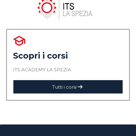
Scopri i corsi
ITS ACADEMY LA SPEZIA
arrow_right_alt
Tutti i corsi