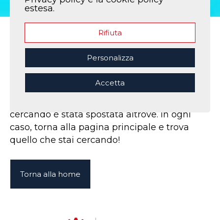
estesa.
Rifiuta
Home
|
Pagina non trovata
Personalizza
Oops!
Accetta
Sembra che tu abbia perso la strada. Forse
hai digitato male l'URL o la pagina che stavi
cercando è stata spostata altrove. In ogni
caso, torna alla pagina principale e trova
quello che stai cercando!
Torna alla home