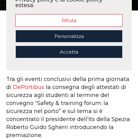
estesa.
Rifiuta
Home
|
DEPORTIBUS
Personalizza
CONSEGNA ATTESTATI
SICUREZZA EVENTO
Accetta
DEPORTIBUS
Tra gli eventi conclusivi della prima giornata
di
DePortibus
la consegna degli attestati di
sicurezza agli studenti al termine del
convegno “Safety & training forum: la
sicurezza nel porto” e sul tema si è
concentrato il presidente dell’Its della Spezia
Roberto Guido Sgherri introducendo la
premiazione.