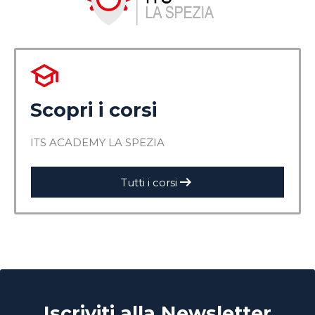
Scopri i corsi
ITS ACADEMY LA SPEZIA
arrow_right_alt
Tutti i corsi
Iscriviti alla Newsletter