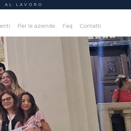
I AL LAVORO
denti
Per le aziende
Faq
Contatti