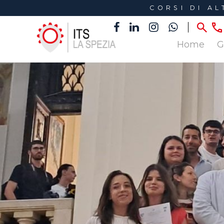
CORSI DI A
Home
G