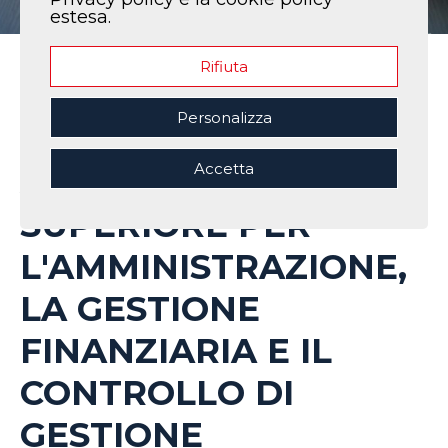
estesa.
Rifiuta
Home
|
I nostri corsi
|
3° Corso TECNICO SUPERIORE PER
L'AMMINISTRAZIONE, LA GESTIONE FINANZIARIA E IL CONTROLLO
Personalizza
DI GESTIONE
Accetta
3° Corso TECNICO
SUPERIORE PER
L'AMMINISTRAZIONE,
LA GESTIONE
FINANZIARIA E IL
CONTROLLO DI
GESTIONE