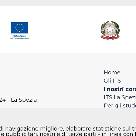
Home
Gli ITS
I nostri cor
ITS La Spez
24 - La Spezia
Per gli stud
Per le azie
rande, 18 - 19123 - La Spezia
Faq
di navigazione migliore, elaborare statistiche sul t
Contatti
 pubblicitari, nostri e di terze parti - in linea co