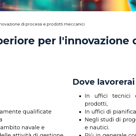
nnovazione di processi e prodotti meccanici
eriore per l'innovazione 
Dove lavorerai
In uffici tecnici
prodotti,
ltamente qualificate
In uffici di pianifi
a
Negli studi di pro
n ambito navale e
e nautici.
elle attività di gestione
Più in generale c