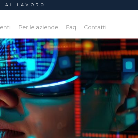
I AL LAVORO
denti
Per le aziende
Faq
Contatti