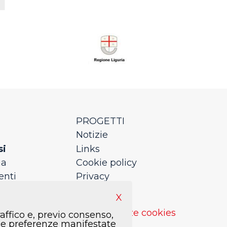
PROGETTI
Notizie
si
Links
ia
Cookie policy
enti
Privacy
nde
Newsletter
X
Preferenze cookies
raffico e, previo consenso,
n le preferenze manifestate