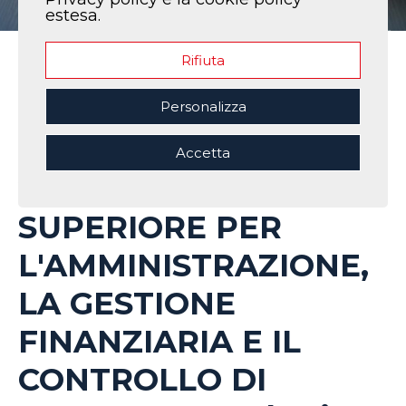
estesa.
Rifiuta
Home
|
I nostri corsi
|
2° Corso TECNICO SUPERIORE PER
L'AMMINISTRAZIONE, LA GESTIONE FINANZIARIA E IL CONTROLLO
Personalizza
DI GESTIONE- Marketing e l’Internazionalizzazione delle
Imprese
Accetta
2° Corso TECNICO
SUPERIORE PER
L'AMMINISTRAZIONE,
LA GESTIONE
FINANZIARIA E IL
CONTROLLO DI