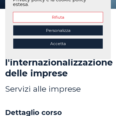
estesa.
Rifiuta
Home
|
I nostri corsi
|
1° Tecnico superiore per il marketing e
l'internazionalizzazione delle imprese
Personalizza
1° Tecnico superiore
Accetta
per il marketing e
l'internazionalizzazione
delle imprese
Servizi alle imprese
Dettaglio corso