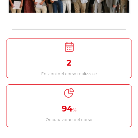
2
Edizioni del corso realizzate
94
%
Occupazione del corso