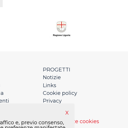
PROGETTI
Notizie
i
Links
ia
Cookie policy
enti
Privacy
nde
Newsletter
X
Preferenze cookies
raffico e, previo consenso,
n le preferenze manifestate