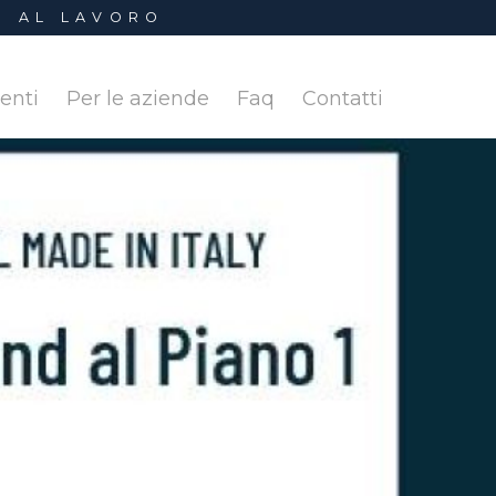
I AL LAVORO
denti
Per le aziende
Faq
Contatti