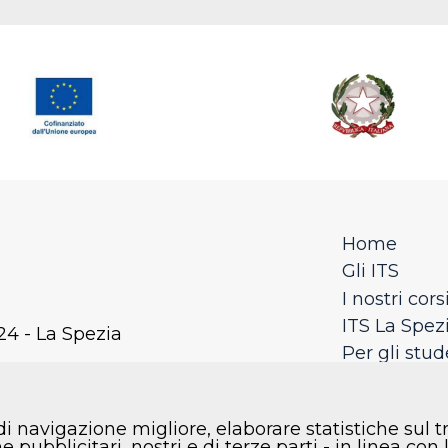
Home
Gli ITS
I nostri cors
ITS La Spez
24 - La Spezia
Per gli stud
Per le azie
rande, 18 - 19123 - La Spezia
Faq
di navigazione migliore, elaborare statistiche sul t
Contatti
 pubblicitari, nostri e di terze parti - in linea co