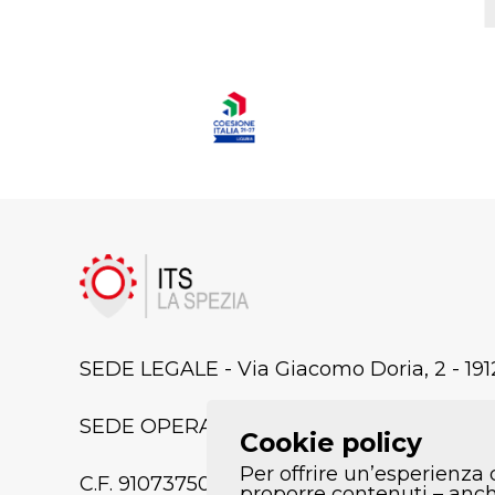
SEDE LEGALE - Via Giacomo Doria, 2 - 191
SEDE OPERATIVA/LABORATORI - Via Pianag
Cookie policy
Per offrire un’esperienza 
C.F. 91073750118
proporre contenuti – anche