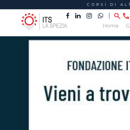
CORSI DI A
Home
G